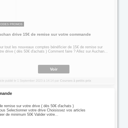
CODES PROMOS
chan drive 15€ de remise sur votre commande
ur tout les nouveaux comptes bénéficier de 15€ de remise sur
tre drive ( dés 50€ d'achats ) Comment faire ? Allez sur Auchan...
Voir
icle publié le 1 September 2023 à 14:14 par
Courses à petits prix
mmande
e remise sur votre drive ( dés 50€ d'achats )
us Selectionner votre drive Choisissez vos articles
er de minimum 50€ Valider votre...