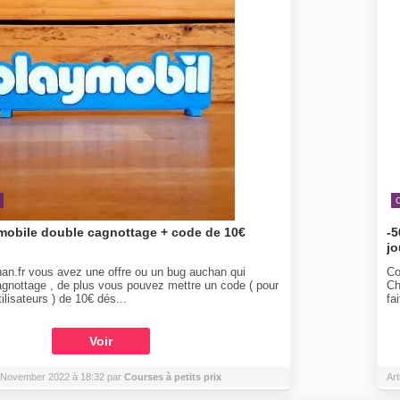
obile double cagnottage + code de 10€
-5
jo
han.fr vous avez une offre ou un bug auchan qui
Co
gnottage , de plus vous pouvez mettre un code ( pour
Ch
ilisateurs ) de 10€ dés...
fa
Voir
19 November 2022 à 18:32 par
Courses à petits prix
Art