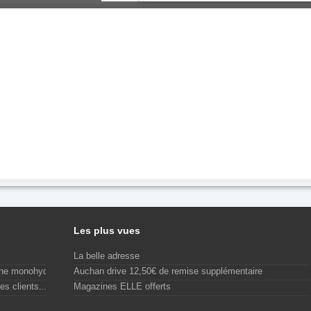
Les plus vues
La belle adresse
ine monohydrate...
Auchan drive 12,50€ de remise supplémentaire
es clients...
Magazines ELLE offerts