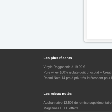
Les plus récents
Vinyle Raggasonic à 19.99 €
Pure whey 100% isolate goût chocolat + Créat
Redmi Note 14 pro à prix très intéressant pour l
Les mieux notés
Auchan drive 12,50€ de remise supplémentaire
Magazines ELLE offerts