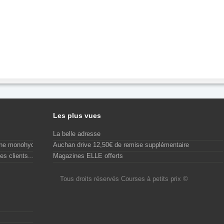
Les plus vues
La belle adresse
ine monohydrate...
Auchan drive 12,50€ de remise supplémentaire
es clients...
Magazines ELLE offerts
Tous droits réservés Courses à petits prix ©