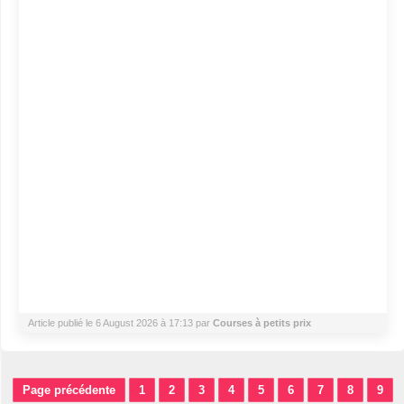
Article publié le 6 August 2026 à 17:13 par
Courses à petits prix
Page précédente
1
2
3
4
5
6
7
8
9