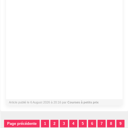
Article publié le 6 August 2026 à 20:16 par
Courses à petits prix
Page précédente
1
2
3
4
5
6
7
8
9